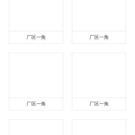
厂区一角
厂区一角
厂区一角
厂区一角