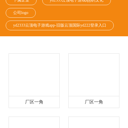
下属企业
yd2333云顶电子游戏app的文化
公司logo
yd2333云顶电子游戏app-旧版云顶国际yd222登录入口
厂区一角
厂区一角