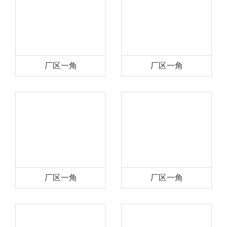
厂区一角
厂区一角
厂区一角
厂区一角